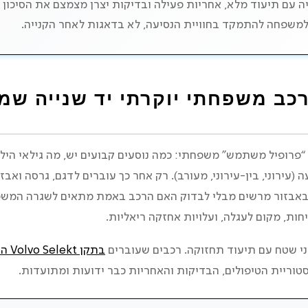
יה עם תיעוד מלא, אחריות פעילה ובדיקות יצרן מצמצם את הסיכון 
משפחה להתמקד בחוויית הנסיעה, לא בדאגות לאחר הקנייה.
פרקטית למשפחות
ת – לא לבד
רכב משפחתי יוקרתי יד שנייה ש
פרופיל משתמש” משפחתי: כמה נוסעים קבועים יש, מה גילאי הילד
ה (עירוני, בין-עירוני, מעורב). רק אחר כך עוברים לדגם, גרסה ואב
באבזור מרשים מבלי לבדוק האם הרכב באמת מתאים לשגרה המשפח
ות, מקום לעגלה, ועלויות אחזקה ריאליות.
ני שטח עם תיעוד תחזוקה. רכבים שעוברים
בתקן Volvo Selekt הקפדני
וריית הטיפולים, הבדיקות והאחריות כבר ידועות ומתועדות.