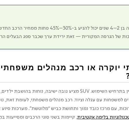
רכב פרימיום יד שנייה בן 2–4 שנים יכול להגיע ב-30%–45% 
יכות של הגרסה המקורית — זאת ירידת ערך שכבר ספג הבעלים הרא
תי יוקרה או רכב מנהלים משפחתי 
השאלה הזו תלויה לחלוטין בתרחיש השימוש. SUV מציע גובה ישיבה, נוחו
ם למשפחות עם עגלה וציוד. רכב מנהלים משפחתי, לעומת זאת, נוט
רוכות, עם מרכז כובד נמוך ותחושת כביש “מלוטשת”. מערכות סיוע 
, קיימות בשני סוגי הרכבים ומסייעות במ