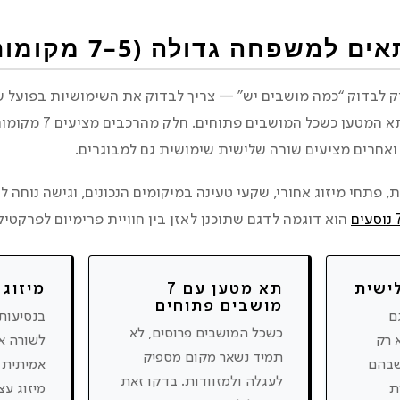
למשפחה גדולה (5–7 מקומות)?
 לבדוק “כמה מושבים יש” — צריך לבדוק את השימושיות בפועל ש
גישה אליה, ומה נשאר בתא 
 ואחרים מציעים שורה שלישית שימושית גם למבוגרים.
ת, פתחי מיזוג אחורי, שקעי טעינה במיקומים הנכונים, וגישה נוחה ל
הוא דוגמה לדגם שתוכנן לאזן בין חוויית פרימיום לפרקט
ישית
תא מטען עם 7
מיזוג
מושבים פתוחים
ם
בנסיעות 
כשכל המושבים פרוסים, לא
 רק
לשורה א
תמיד נשאר מקום מספיק
שבהם
אמיתית 
לעגלה ולמזוודות. בדקו זאת
ת
מיזוג עצ