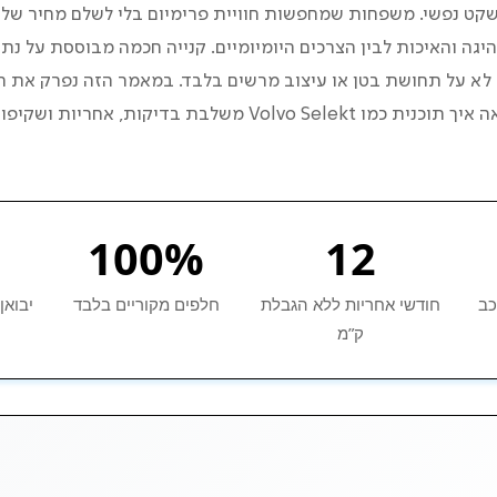
ולה (5–7 מקומות)?
שקט נפשי. משפחות שמחפשות חוויית פרימיום בלי לשלם מחיר של 
היגה והאיכות לבין הצרכים היומיומיים. קנייה חכמה מבוססת על נתו
 שקונים רכב משפחתי יוקרתי יד שנייה?
לא על תחושת בטן או עיצוב מרשים בלבד. במאמר הזה נפרק את הה
מתודולוגיה לבחירה, ונראה איך תוכנית כמו Volvo Selekt משלבת בדי
בוה ברכב יוקרתי?
העלות החודשית האמיתית?
100%
12
פחות עושות
כב
חודשי אחריות ללא הגבלת
חלפים מקוריים בלבד
יבואן
 “מוסמך” בתקן יצרן?
ק”מ
 – מה צריך לדעת?
ה משפחתית לנינוחה