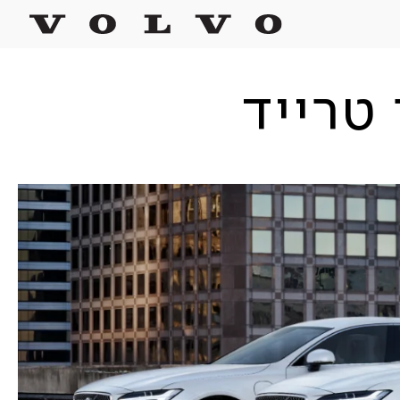
טרייד