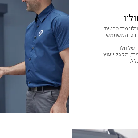
לוו
לוו מיד פרטית
צורכי המשתמש
של וולוו
ד, תקבל ייעוץ
לל.