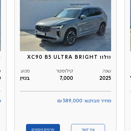
וולוו XC90 B5 ULTRA BRIGHT
וו
שנה
קילומטר
מנוע
ש
2025
7,000
בנזין
0
מחיר מבוקש: ₪389,000
מ
צור קשר
פרטים נוספים