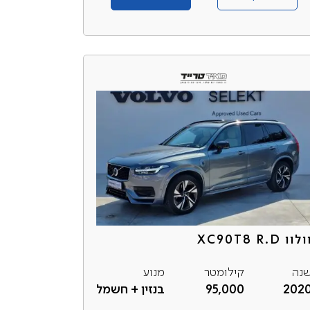
לוו XC90T8 R.D
נה
קילומטר
מנוע
202
95,000
בנזין + חשמל