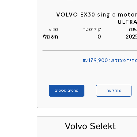
VOLVO EX30 single moto
ULTR
נה
קילומטר
מנוע
202
0
חשמלי
חיר מבוקש: ₪179,900
צור קשר
פרטים נוספים