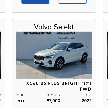
וולוו XC60 B5 PLUS BRIGHT
וו
FWD
שנה
קילומטר
מנוע
ש
2022
97,000
בנזין
9