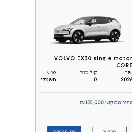
VOLVO EX30 single moto
COR
נה
קילומטר
מנוע
202
0
חשמלי
חיר מבוקש: ₪155,000
צור קשר
פרטים נוספים