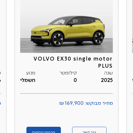
r
VOLVO EX30 single motor
E
PLUS
שנה
קילומטר
מנוע
ש
2025
0
חשמלי
6
מחיר מבוקש: ₪169,900
מ
צור קשר
פרטים נוספים