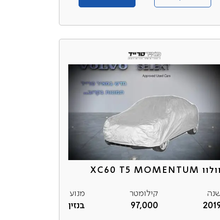
לוו XC60 T5 MOMENTUM
נה
קילומטר
מנוע
201
97,000
בנזין