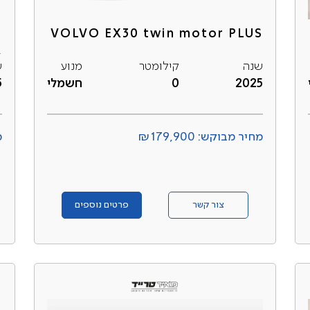
r
VOLVO EX30 twin motor PLUS
A
שנה
קילומטר
מנוע
ש
2025
0
חשמלי
5
מחיר מבוקש: ₪179,900
מ
צור קשר
פרטים נוספים