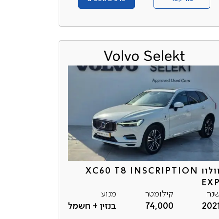
וולוו XC60 T8 INSCRIPTION
EX
נה
קילומטר
מנוע
202
74,000
בנזין + חשמל