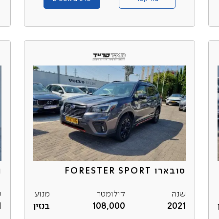
סובארו FORESTER SPORT
P
שנה
קילומטר
מנוע
ש
2021
108,000
בנזין
1