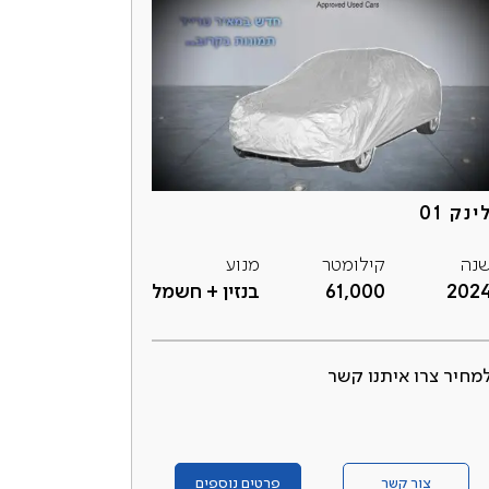
ינק 01
נה
קילומטר
מנוע
202
61,000
בנזין + חשמל
מחיר צרו איתנו קשר
צור קשר
פרטים נוספים