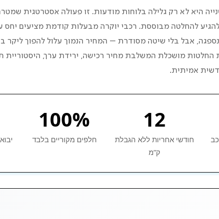
נייה היא לא רק גלילה בלוחות מודעות. זו פעולה אסטרטגית שמטר
 שקונים?
להגיע להחלטה מבוססת. רכבי יוקרה מבעלות קודמת מציעים יחס 
ספגה, אבל בלי שיטה מסודרת – המחיר הנמוך עלול להפוך ליקר ב
טראז’ אמיתי?
החלטות מושכלת המשלבת מחיר רכישה, ירידת ערך, היסטוריית ת
ודשית אמיתית.
ב יוקרה יד שנייה בחודש?
לול רכישה מאושר
100%
12
כב
חודשי אחריות ללא הגבלת
חלפים מקוריים בלבד
יבוא
ק”מ
ענה בפועל