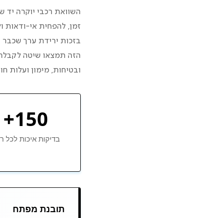
השוואת רכבי יוקרה יד ש
מה חשוב לבדוק לפני
זמן, להפחית אי-ודאות ו
בזכות ירידת ערך שכבר נ
איך יודעים שהקילומ
הזה תמצאו שיטה לקבלת 
ובטיחות, מימון ועלות ח
כמה עולה להחזיק רכ
קנייה פרטית מול מס
150+
מה זו תוכנית Volvo Selekt?
בדיקות איכות לכל ר
השוואה: צורך מול מ
האם Volvo Selekt שווה את הפרמיה?
תובנת מפתח
SUV יוקרה: משפחה מול שימוש עירוני