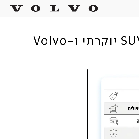
השוואת רכבי יוקרה יד שנייה: הכול על רכישת SUV יוקרתי ו-Volvo