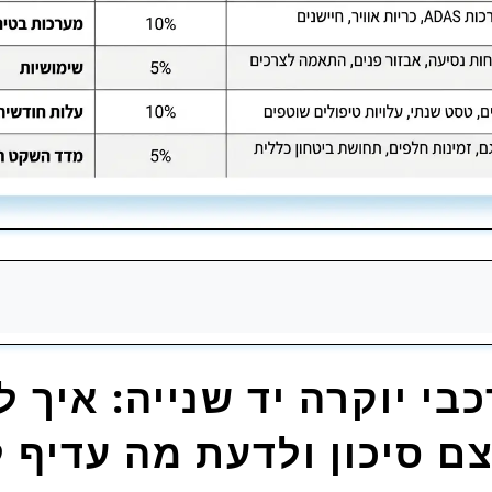
כמה (ולא רק לפי מחיר)?
בי יוקרה יד שנייה: איך ל
או חדש?
צם סיכון ולדעת מה עדיף 
ל 0 ק”מ