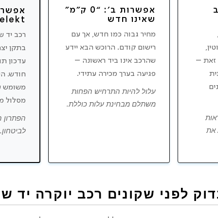
אפשרות ב׳: “0 ק”מ”
שאינו חדש
elekt
מחיר גבוה כמו חדש, אך עם
רכב יד ש
ין,
רישום קודם. הרוכש הבא יידע
בתקן יצר
 זאת –
שהרכב אינו ביד ראשונה –
ית
פגיעה בערך מכירה עתידי.
חודש. הי
ים
משומש ע
עלול להיות התרחיש הפחות
מסלול מא
משתלם מבחינת עלות כוללת.
אות
הפתרון הא
 את
לביטחון.
ק לפני שקונים רכב יוקרה יד שנ