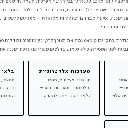
רכבת יותר מרכב סטנדרטי בגלל ריבוי מערכות חשמל, חיישנים ות
וי תאונה משמעותית), מנוע וגיר, מערכת מתלים, בלמים, מערכות סי
קת תוכנה. נסיעת מבחן צריכה להיות ממוקדת – מאזינים לרעשים, 
מערכות הסיוע.
דרת בתקן יבואן מצמצמת את הצורך לרוץ בין מוסכים ובודקים פר
נית לפני המסירה, כולל שימוש בחלפים מקוריים ועדכון תוכנה אחר
מערכות אלקטרוניות
בלאי 
תאמת
חיישנים, מצלמות, מסכי
מתלים, ב
ים –
מולטימדיה ומערכות סיוע –
בדיקת מ
ית שלא
כל אחת מהן יקרה לתיקון.
המוצהר.