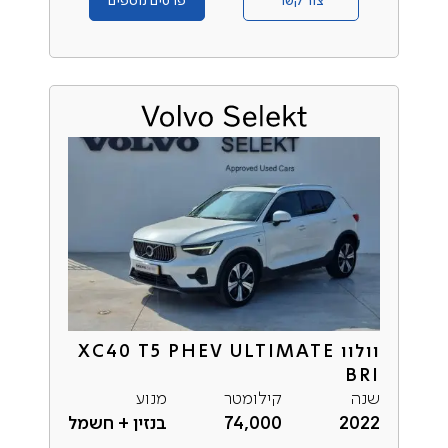
צור קשר
פרטים נוספים
וולוו XC40 T5 PHEV ULTIMATE
BRI
שנה
קילומטר
מנוע
2022
74,000
בנזין + חשמל